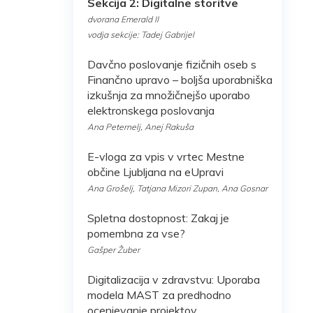
Sekcija 2: Digitalne storitve
dvorana Emerald II
vodja sekcije: Tadej Gabrijel
Davčno poslovanje fizičnih oseb s
Finančno upravo – boljša uporabniška
izkušnja za množičnejšo uporabo
elektronskega poslovanja
Ana Peternelj, Anej Rakuša
E-vloga za vpis v vrtec Mestne
občine Ljubljana na eUpravi
Ana Grošelj, Tatjana Mizori Zupan, Ana Gosnar
Spletna dostopnost: Zakaj je
pomembna za vse?
Gašper Žuber
Digitalizacija v zdravstvu: Uporaba
modela MAST za predhodno
ocenjevanje projektov