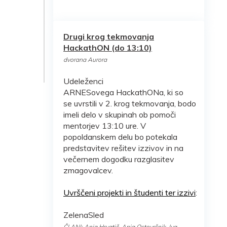
Drugi krog tekmovanja
HackathON (do 13:10)
dvorana Aurora
Udeleženci
ARNESovega HackathONa, ki so
se uvrstili v 2. krog tekmovanja, bodo
imeli delo v skupinah ob pomoči
mentorjev 13:10 ure. V
popoldanskem delu bo potekala
predstavitev rešitev izzivov in na
večernem dogodku razglasitev
zmagovalcev.
Uvrščeni projekti in študenti ter izzivi
:
ZelenaSled
ČLANI: Anja Hrvatič, Anja Ostovršnik, Iva