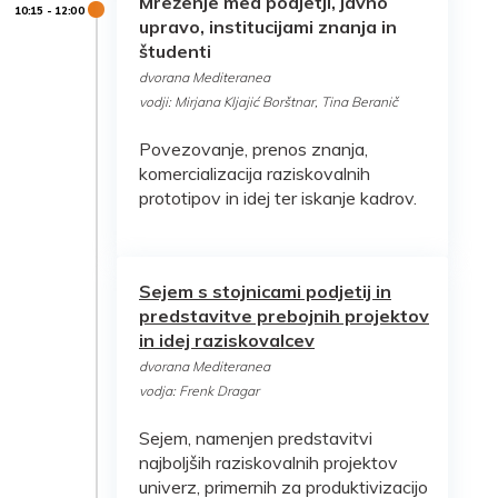
Mreženje med podjetji, javno
upravo, institucijami znanja in
študenti
dvorana Mediteranea
vodji: Mirjana Kljajić Borštnar, Tina Beranič
Povezovanje, prenos znanja,
komercializacija raziskovalnih
prototipov in idej ter iskanje kadrov.
Sejem s stojnicami podjetij in
predstavitve prebojnih projektov
in idej raziskovalcev
dvorana Mediteranea
vodja: Frenk Dragar
Sejem, namenjen predstavitvi
najboljših raziskovalnih projektov
univerz, primernih za produktivizacijo