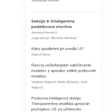
Aleksander Rožman
Sekcija 4: Inteligentne
podatkovne storitve
dvorana Emerald II
vodja sekcije: Stevanče Nikoloski
Kako spodleteti pri uvedbi UI?
Matevž Černe
Razvoj večkriterijskih odločitvenih
modelov z uporabo velikih jezikovnih
modelov
Vladislav Rajkovič, Marko Bohanec, Uroš
Rajkovič
Poslovna inteligenca skrinja:
Transparentna analitika upravnih
postopkov UE za učinkovito