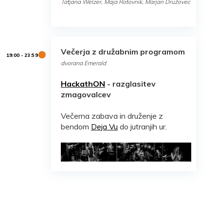
Tatjana Welzer, Maja Rotovnik, Marjan Družovec
Večerja z družabnim programom
dvorana Emerald
HackathON
- razglasitev
zmagovalcev
Večerna zabava in druženje z
bendom
Deja Vu
do jutranjih ur.