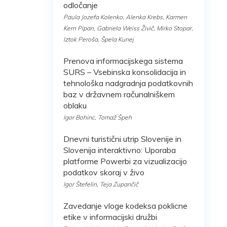
odločanje
Paula Jozefa Kolenko, Alenka Krebs, Karmen
Kern Pipan, Gabriela Weiss Živič, Mirko Stopar,
Iztok Peroša, Špela Kunej
Prenova informacijskega sistema
SURS – Vsebinska konsolidacija in
tehnološka nadgradnja podatkovnih
baz v državnem računalniškem
oblaku
Igor Bohinc, Tomaž Špeh
Dnevni turistični utrip Slovenije in
Slovenija interaktivno: Uporaba
platforme Powerbi za vizualizacijo
podatkov skoraj v živo
Igor Štefelin, Teja Zupančič
Zavedanje vloge kodeksa poklicne
etike v informacijski družbi