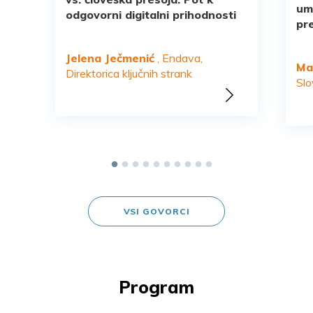
um
odgovorni digitalni prihodnosti
pr
Jelena Ječmenić
, Endava,
Ma
Direktorica ključnih strank
Slo
VSI GOVORCI
Program