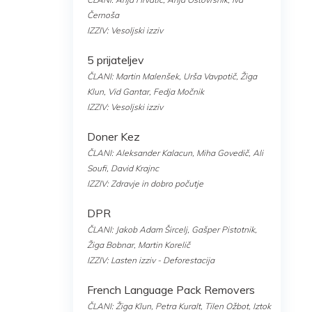
Černoša
IZZIV: Vesoljski izziv
5 prijateljev
ČLANI: Martin Malenšek, Urša Vavpotič, Žiga
Klun, Vid Gantar, Fedja Močnik
IZZIV: Vesoljski izziv
Doner Kez
ČLANI: Aleksander Kalacun, Miha Govedič, Ali
Soufi, David Krajnc
IZZIV: Zdravje in dobro počutje
DPR
ČLANI: Jakob Adam Šircelj, Gašper Pistotnik,
Žiga Bobnar, Martin Korelič
IZZIV: Lasten izziv - Deforestacija
French Language Pack Removers
ČLANI: Žiga Klun, Petra Kuralt, Tilen Ožbot, Iztok