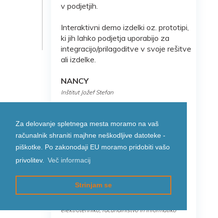
v podjetjih.
Interaktivni demo izdelki oz. prototipi,
ki jih lahko podjetja uporabijo za
integracijo/prilagoditve v svoje rešitve
ali izdelke.
NANCY
Inštitut Jožef Stefan
DSX Engine
Za delovanje spletnega mesta moramo na vaš
Univerza v Mariboru, Fakulteta za
elektrotehniko, računalništvo in informatiko
računalnik shraniti majhne neškodljive datoteke -
piškotke. Po zakonodaji EU moramo pridobiti vašo
Home DOCtor
privolitev.
Več informacij
Inštitut Jožef Stefan
Strinjam se
EduCTX 2.0
Univerza v Mariboru, Fakulteta za
elektrotehniko, računalništvo in informatiko