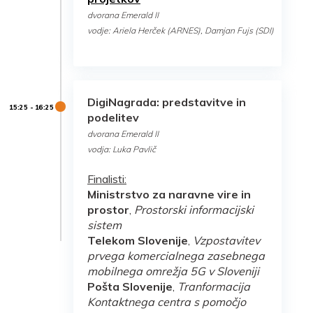
dvorana Emerald II
vodje: Ariela Herček (ARNES), Damjan Fujs (SDI)
DigiNagrada: predstavitve in
podelitev
dvorana Emerald II
vodja: Luka Pavlič
Finalisti
:
Ministrstvo za naravne vire in
prostor
,
Prostorski informacijski
sistem
Telekom Slovenije
,
Vzpostavitev
prvega komercialnega zasebnega
mobilnega omrežja 5G v Sloveniji
Pošta Slovenije
,
Tranformacija
Kontaktnega centra s pomočjo