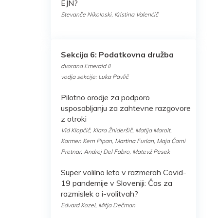
EJN?
Stevanče Nikoloski, Kristina Valenčič
Sekcija 6: Podatkovna družba
dvorana Emerald II
vodja sekcije: Luka Pavlič
Pilotno orodje za podporo
usposabljanju za zahtevne razgovore
z otroki
Vid Klopčič, Klara Žnideršič, Matija Marolt,
Karmen Kern Pipan, Martina Furlan, Maja Čarni
Pretnar, Andrej Del Fabro, Matevž Pesek
Super volilno leto v razmerah Covid-
19 pandemije v Sloveniji: Čas za
razmislek o i-volitvah?
Edvard Kozel, Mitja Dečman