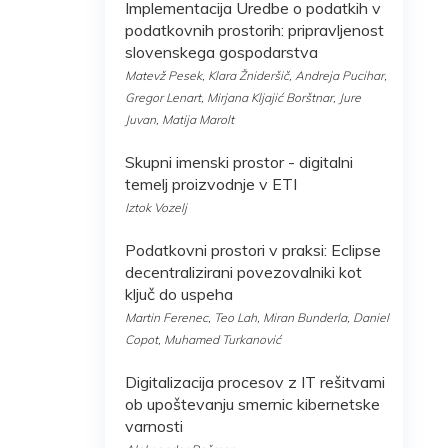
Implementacija Uredbe o podatkih v
podatkovnih prostorih: pripravljenost
slovenskega gospodarstva
Matevž Pesek, Klara Žnideršič, Andreja Pucihar,
Gregor Lenart, Mirjana Kljajić Borštnar, Jure
Juvan, Matija Marolt
Skupni imenski prostor - digitalni
temelj proizvodnje v ETI
Iztok Vozelj
Podatkovni prostori v praksi: Eclipse
decentralizirani povezovalniki kot
ključ do uspeha
Martin Ferenec, Teo Lah, Miran Bunderla, Daniel
Copot, Muhamed Turkanović
Digitalizacija procesov z IT rešitvami
ob upoštevanju smernic kibernetske
varnosti