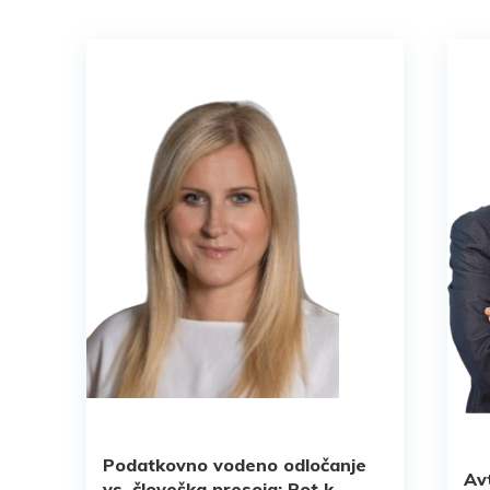
Podatkovno vodeno odločanje
Av
vs. človeška presoja: Pot k